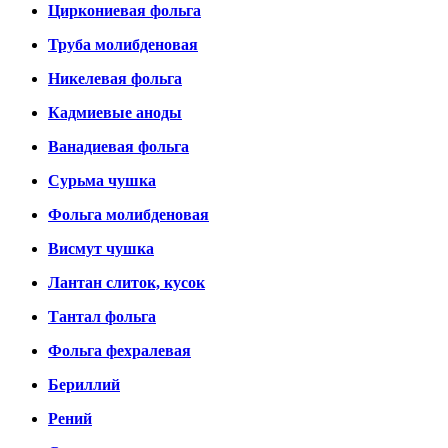
Циркониевая фольга
Труба молибденовая
Никелевая фольга
Кадмиевые аноды
Ванадиевая фольга
Сурьма чушка
Фольга молибденовая
Висмут чушка
Лантан слиток, кусок
Тантал фольга
Фольга фехралевая
Бериллий
Рений