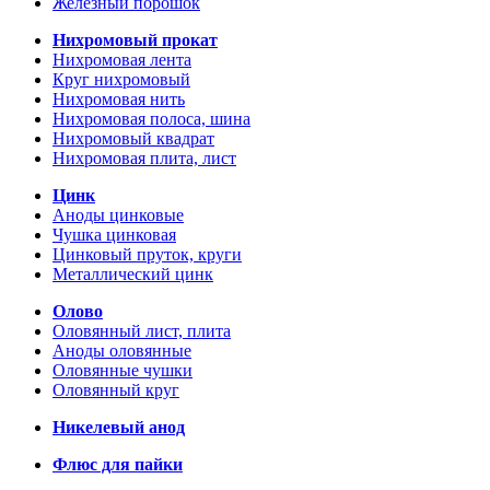
Железный порошок
Нихромовый прокат
Нихромовая лента
Круг нихромовый
Нихромовая нить
Нихромовая полоса, шина
Нихромовый квадрат
Нихромовая плита, лист
Цинк
Аноды цинковые
Чушка цинковая
Цинковый пруток, круги
Металлический цинк
Олово
Оловянный лист, плита
Аноды оловянные
Оловянные чушки
Оловянный круг
Никелевый анод
Флюс для пайки