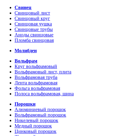
Свинец
Свинцовый лист
Свинцовый круг
Свинцовая чушка
Свинцовые трубы
Аноды свинцовые
Пломба свинцовая
Молибден
Вольфрам
Круг вольфрамовый
Вольфрамовый лист, плита
Вольфрамовая труба
Лента вольфрамовая
Фольга вольфрамовая
Полоса вольфрамовая, шина
Порошки
Алюминиевый порошок
Вольфрамовый порошок
Никелевый порошок
Медный порошок
Цинковый порошок