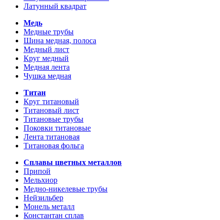
Латунный квадрат
Медь
Медные трубы
Шина медная, полоса
Медный лист
Круг медный
Медная лента
Чушка медная
Титан
Круг титановый
Титановый лист
Титановые трубы
Поковки титановые
Лента титановая
Титановая фольга
Сплавы цветных металлов
Припой
Мельхиор
Медно-никелевые трубы
Нейзильбер
Монель металл
Константан сплав