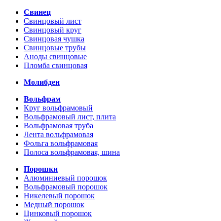
Свинец
Свинцовый лист
Свинцовый круг
Свинцовая чушка
Свинцовые трубы
Аноды свинцовые
Пломба свинцовая
Молибден
Вольфрам
Круг вольфрамовый
Вольфрамовый лист, плита
Вольфрамовая труба
Лента вольфрамовая
Фольга вольфрамовая
Полоса вольфрамовая, шина
Порошки
Алюминиевый порошок
Вольфрамовый порошок
Никелевый порошок
Медный порошок
Цинковый порошок