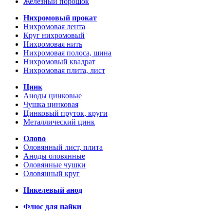
Железный порошок
Нихромовый прокат
Нихромовая лента
Круг нихромовый
Нихромовая нить
Нихромовая полоса, шина
Нихромовый квадрат
Нихромовая плита, лист
Цинк
Аноды цинковые
Чушка цинковая
Цинковый пруток, круги
Металлический цинк
Олово
Оловянный лист, плита
Аноды оловянные
Оловянные чушки
Оловянный круг
Никелевый анод
Флюс для пайки