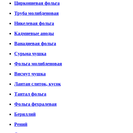
Циркониевая фольга
Труба молибденовая
Никелевая фольга
Кадмиевые аноды
Ванадиевая фольга
Сурьма чушка
Фольга молибденовая
Висмут чушка
Лантан слиток, кусок
Тантал фольга
Фольга фехралевая
Бериллий
Рений