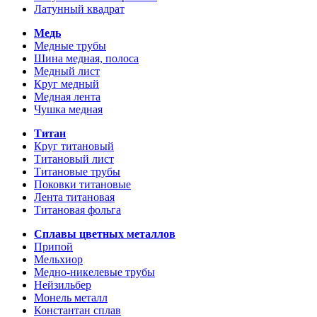
Латунный квадрат
Медь
Медные трубы
Шина медная, полоса
Медный лист
Круг медный
Медная лента
Чушка медная
Титан
Круг титановый
Титановый лист
Титановые трубы
Поковки титановые
Лента титановая
Титановая фольга
Сплавы цветных металлов
Припой
Мельхиор
Медно-никелевые трубы
Нейзильбер
Монель металл
Константан сплав