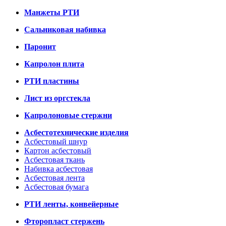
Манжеты РТИ
Сальниковая набивка
Паронит
Капролон плита
РТИ пластины
Лист из оргстекла
Капролоновые стержни
Асбестотехнические изделия
Асбестовый шнур
Картон асбестовый
Асбестовая ткань
Набивка асбестовая
Асбестовая лента
Асбестовая бумага
РТИ ленты, конвейерные
Фторопласт стержень