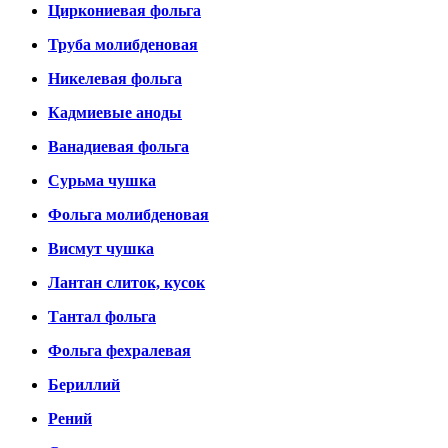
Циркониевая фольга
Труба молибденовая
Никелевая фольга
Кадмиевые аноды
Ванадиевая фольга
Сурьма чушка
Фольга молибденовая
Висмут чушка
Лантан слиток, кусок
Тантал фольга
Фольга фехралевая
Бериллий
Рений