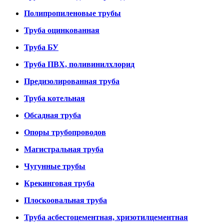
Полипропиленовые трубы
Труба оцинкованная
Труба БУ
Труба ПВХ, поливинилхлорид
Предизолированная труба
Труба котельная
Обсадная труба
Опоры трубопроводов
Магистральная труба
Чугунные трубы
Крекинговая труба
Плоскоовальная труба
Труба асбестоцементная, хризотилцементная