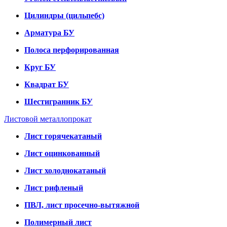
Цилиндры (цильпебс)
Арматура БУ
Полоса перфорированная
Круг БУ
Квадрат БУ
Шестигранник БУ
Листовой металлопрокат
Лист горячекатаный
Лист оцинкованный
Лист холоднокатаный
Лист рифленый
ПВЛ, лист просечно-вытяжной
Полимерный лист