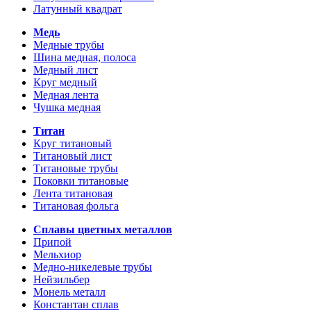
Латунный квадрат
Медь
Медные трубы
Шина медная, полоса
Медный лист
Круг медный
Медная лента
Чушка медная
Титан
Круг титановый
Титановый лист
Титановые трубы
Поковки титановые
Лента титановая
Титановая фольга
Сплавы цветных металлов
Припой
Мельхиор
Медно-никелевые трубы
Нейзильбер
Монель металл
Константан сплав