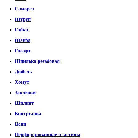
Саморез
Шуруп
Гайка
Шайба
Гвозди
Шпилька резьбовая
Дюбель
Хомут
Заклепки
Шплинт
Контргайка
Цепи
Перфорированные пластины