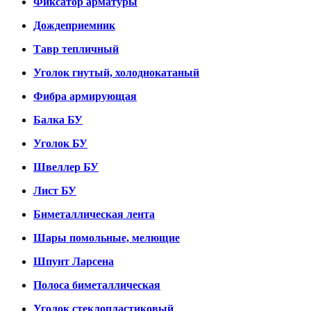
Фиксатор арматуры
Дождеприемник
Тавр тепличный
Уголок гнутый, холоднокатаный
Фибра армирующая
Балка БУ
Уголок БУ
Швеллер БУ
Лист БУ
Биметаллическая лента
Шары помольные, мелющие
Шпунт Ларсена
Полоса биметаллическая
Уголок стеклопластиковый