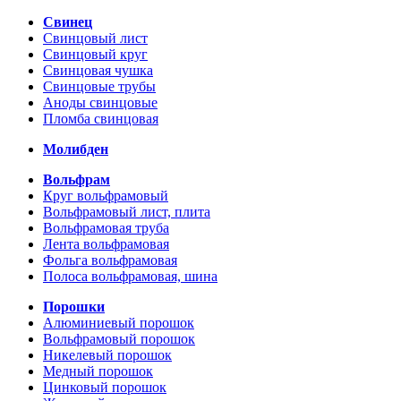
Свинец
Свинцовый лист
Свинцовый круг
Свинцовая чушка
Свинцовые трубы
Аноды свинцовые
Пломба свинцовая
Молибден
Вольфрам
Круг вольфрамовый
Вольфрамовый лист, плита
Вольфрамовая труба
Лента вольфрамовая
Фольга вольфрамовая
Полоса вольфрамовая, шина
Порошки
Алюминиевый порошок
Вольфрамовый порошок
Никелевый порошок
Медный порошок
Цинковый порошок