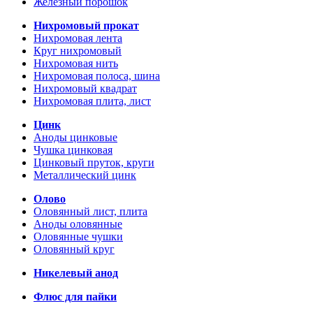
Железный порошок
Нихромовый прокат
Нихромовая лента
Круг нихромовый
Нихромовая нить
Нихромовая полоса, шина
Нихромовый квадрат
Нихромовая плита, лист
Цинк
Аноды цинковые
Чушка цинковая
Цинковый пруток, круги
Металлический цинк
Олово
Оловянный лист, плита
Аноды оловянные
Оловянные чушки
Оловянный круг
Никелевый анод
Флюс для пайки