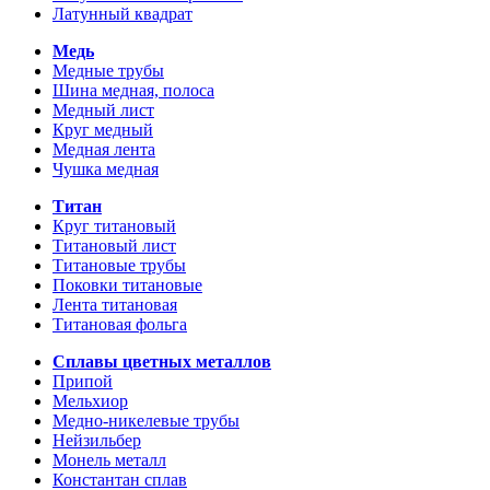
Латунный квадрат
Медь
Медные трубы
Шина медная, полоса
Медный лист
Круг медный
Медная лента
Чушка медная
Титан
Круг титановый
Титановый лист
Титановые трубы
Поковки титановые
Лента титановая
Титановая фольга
Сплавы цветных металлов
Припой
Мельхиор
Медно-никелевые трубы
Нейзильбер
Монель металл
Константан сплав