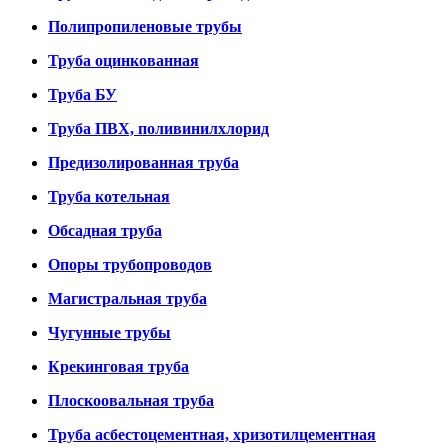
Полипропиленовые трубы
Труба оцинкованная
Труба БУ
Труба ПВХ, поливинилхлорид
Предизолированная труба
Труба котельная
Обсадная труба
Опоры трубопроводов
Магистральная труба
Чугунные трубы
Крекинговая труба
Плоскоовальная труба
Труба асбестоцементная, хризотилцементная