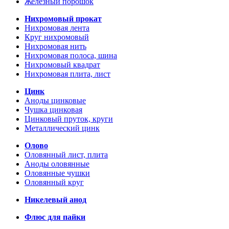
Железный порошок
Нихромовый прокат
Нихромовая лента
Круг нихромовый
Нихромовая нить
Нихромовая полоса, шина
Нихромовый квадрат
Нихромовая плита, лист
Цинк
Аноды цинковые
Чушка цинковая
Цинковый пруток, круги
Металлический цинк
Олово
Оловянный лист, плита
Аноды оловянные
Оловянные чушки
Оловянный круг
Никелевый анод
Флюс для пайки