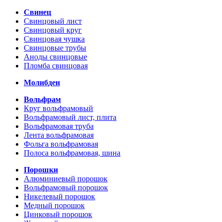
Свинец
Свинцовый лист
Свинцовый круг
Свинцовая чушка
Свинцовые трубы
Аноды свинцовые
Пломба свинцовая
Молибден
Вольфрам
Круг вольфрамовый
Вольфрамовый лист, плита
Вольфрамовая труба
Лента вольфрамовая
Фольга вольфрамовая
Полоса вольфрамовая, шина
Порошки
Алюминиевый порошок
Вольфрамовый порошок
Никелевый порошок
Медный порошок
Цинковый порошок