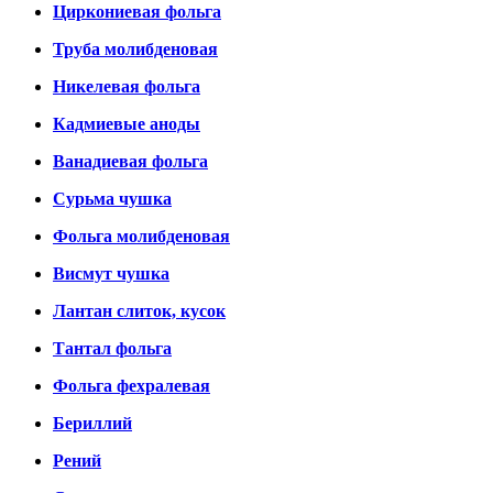
Циркониевая фольга
Труба молибденовая
Никелевая фольга
Кадмиевые аноды
Ванадиевая фольга
Сурьма чушка
Фольга молибденовая
Висмут чушка
Лантан слиток, кусок
Тантал фольга
Фольга фехралевая
Бериллий
Рений