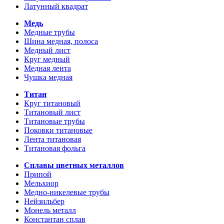
Латунный квадрат
Медь
Медные трубы
Шина медная, полоса
Медный лист
Круг медный
Медная лента
Чушка медная
Титан
Круг титановый
Титановый лист
Титановые трубы
Поковки титановые
Лента титановая
Титановая фольга
Сплавы цветных металлов
Припой
Мельхиор
Медно-никелевые трубы
Нейзильбер
Монель металл
Константан сплав