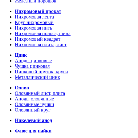
Железный порошок
Нихромовый прокат
Нихромовая лента
Круг нихромовый
Нихромовая нить
Нихромовая полоса, шина
Нихромовый квадрат
Нихромовая плита, лист
Цинк
Аноды цинковые
Чушка цинковая
Цинковый пруток, круги
Металлический цинк
Олово
Оловянный лист, плита
Аноды оловянные
Оловянные чушки
Оловянный круг
Никелевый анод
Флюс для пайки