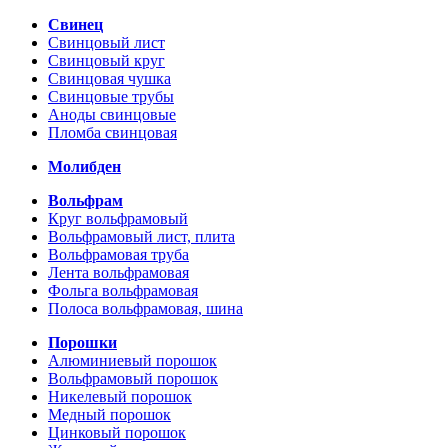
Свинец
Свинцовый лист
Свинцовый круг
Свинцовая чушка
Свинцовые трубы
Аноды свинцовые
Пломба свинцовая
Молибден
Вольфрам
Круг вольфрамовый
Вольфрамовый лист, плита
Вольфрамовая труба
Лента вольфрамовая
Фольга вольфрамовая
Полоса вольфрамовая, шина
Порошки
Алюминиевый порошок
Вольфрамовый порошок
Никелевый порошок
Медный порошок
Цинковый порошок