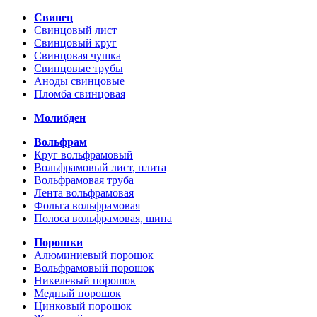
Свинец
Свинцовый лист
Свинцовый круг
Свинцовая чушка
Свинцовые трубы
Аноды свинцовые
Пломба свинцовая
Молибден
Вольфрам
Круг вольфрамовый
Вольфрамовый лист, плита
Вольфрамовая труба
Лента вольфрамовая
Фольга вольфрамовая
Полоса вольфрамовая, шина
Порошки
Алюминиевый порошок
Вольфрамовый порошок
Никелевый порошок
Медный порошок
Цинковый порошок