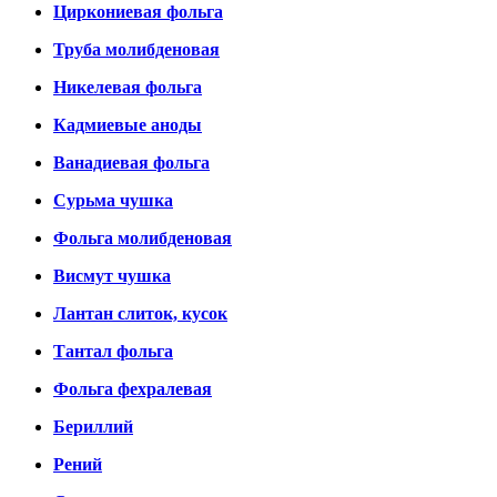
Циркониевая фольга
Труба молибденовая
Никелевая фольга
Кадмиевые аноды
Ванадиевая фольга
Сурьма чушка
Фольга молибденовая
Висмут чушка
Лантан слиток, кусок
Тантал фольга
Фольга фехралевая
Бериллий
Рений