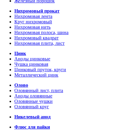
Железный порошок
Нихромовый прокат
Нихромовая лента
Круг нихромовый
Нихромовая нить
Нихромовая полоса, шина
Нихромовый квадрат
Нихромовая плита, лист
Цинк
Аноды цинковые
Чушка цинковая
Цинковый пруток, круги
Металлический цинк
Олово
Оловянный лист, плита
Аноды оловянные
Оловянные чушки
Оловянный круг
Никелевый анод
Флюс для пайки