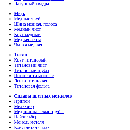
Латунный квадрат
Медь
Медные трубы
Шина медная, полоса
Медный лист
Круг медный
Медная лента
Чушка медная
Титан
Круг титановый
Титановый лист
Титановые трубы
Поковки титановые
Лента титановая
Титановая фольга
Сплавы цветных металлов
Припой
Мельхиор
Медно-никелевые трубы
Нейзильбер
Монель металл
Константан сплав