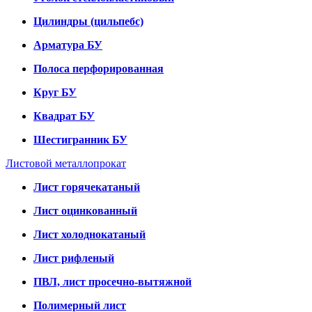
Цилиндры (цильпебс)
Арматура БУ
Полоса перфорированная
Круг БУ
Квадрат БУ
Шестигранник БУ
Листовой металлопрокат
Лист горячекатаный
Лист оцинкованный
Лист холоднокатаный
Лист рифленый
ПВЛ, лист просечно-вытяжной
Полимерный лист