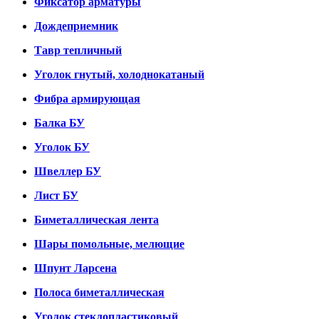
Фиксатор арматуры
Дождеприемник
Тавр тепличный
Уголок гнутый, холоднокатаный
Фибра армирующая
Балка БУ
Уголок БУ
Швеллер БУ
Лист БУ
Биметаллическая лента
Шары помольные, мелющие
Шпунт Ларсена
Полоса биметаллическая
Уголок стеклопластиковый