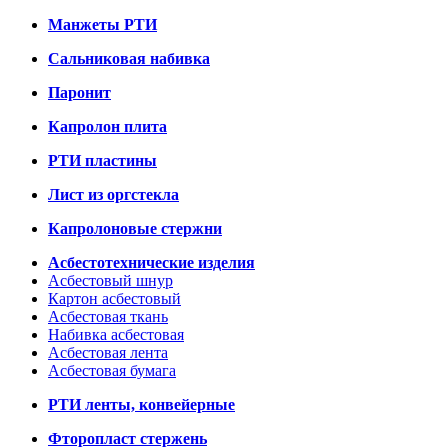
Манжеты РТИ
Сальниковая набивка
Паронит
Капролон плита
РТИ пластины
Лист из оргстекла
Капролоновые стержни
Асбестотехнические изделия
Асбестовый шнур
Картон асбестовый
Асбестовая ткань
Набивка асбестовая
Асбестовая лента
Асбестовая бумага
РТИ ленты, конвейерные
Фторопласт стержень