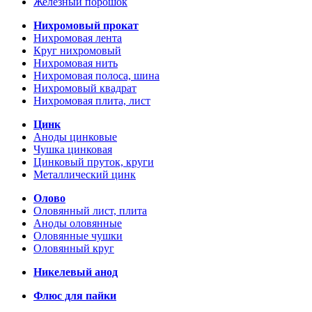
Железный порошок
Нихромовый прокат
Нихромовая лента
Круг нихромовый
Нихромовая нить
Нихромовая полоса, шина
Нихромовый квадрат
Нихромовая плита, лист
Цинк
Аноды цинковые
Чушка цинковая
Цинковый пруток, круги
Металлический цинк
Олово
Оловянный лист, плита
Аноды оловянные
Оловянные чушки
Оловянный круг
Никелевый анод
Флюс для пайки