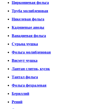
Циркониевая фольга
Труба молибденовая
Никелевая фольга
Кадмиевые аноды
Ванадиевая фольга
Сурьма чушка
Фольга молибденовая
Висмут чушка
Лантан слиток, кусок
Тантал фольга
Фольга фехралевая
Бериллий
Рений