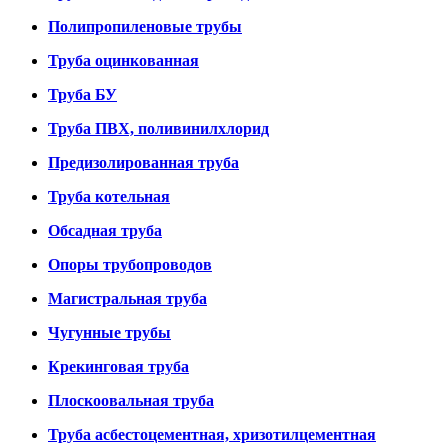
Полипропиленовые трубы
Труба оцинкованная
Труба БУ
Труба ПВХ, поливинилхлорид
Предизолированная труба
Труба котельная
Обсадная труба
Опоры трубопроводов
Магистральная труба
Чугунные трубы
Крекинговая труба
Плоскоовальная труба
Труба асбестоцементная, хризотилцементная