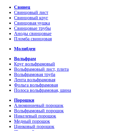
Свинец
Свинцовый лист
Свинцовый круг
Свинцовая чушка
Свинцовые трубы
Аноды свинцовые
Пломба свинцовая
Молибден
Вольфрам
Круг вольфрамовый
Вольфрамовый лист, плита
Вольфрамовая труба
Лента вольфрамовая
Фольга вольфрамовая
Полоса вольфрамовая, шина
Порошки
Алюминиевый порошок
Вольфрамовый порошок
Никелевый порошок
Медный порошок
Цинковый порошок