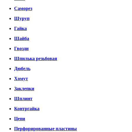
Саморез
Шуруп
Гайка
Шайба
Гвозди
Шпилька резьбовая
Дюбель
Хомут
Заклепки
Шплинт
Контргайка
Цепи
Перфорированные пластины