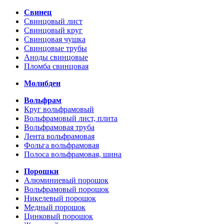
Свинец
Свинцовый лист
Свинцовый круг
Свинцовая чушка
Свинцовые трубы
Аноды свинцовые
Пломба свинцовая
Молибден
Вольфрам
Круг вольфрамовый
Вольфрамовый лист, плита
Вольфрамовая труба
Лента вольфрамовая
Фольга вольфрамовая
Полоса вольфрамовая, шина
Порошки
Алюминиевый порошок
Вольфрамовый порошок
Никелевый порошок
Медный порошок
Цинковый порошок