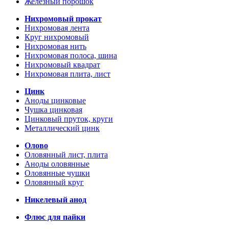
Железный порошок
Нихромовый прокат
Нихромовая лента
Круг нихромовый
Нихромовая нить
Нихромовая полоса, шина
Нихромовый квадрат
Нихромовая плита, лист
Цинк
Аноды цинковые
Чушка цинковая
Цинковый пруток, круги
Металлический цинк
Олово
Оловянный лист, плита
Аноды оловянные
Оловянные чушки
Оловянный круг
Никелевый анод
Флюс для пайки