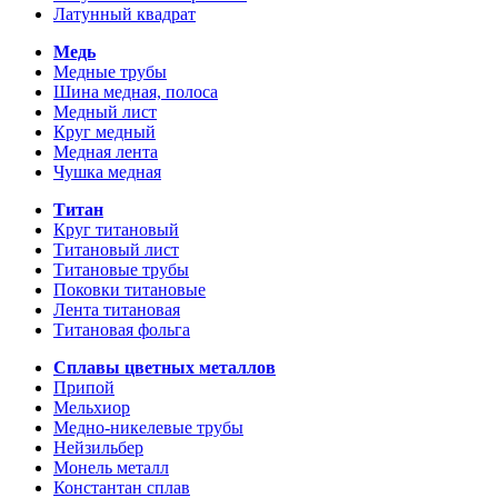
Латунный квадрат
Медь
Медные трубы
Шина медная, полоса
Медный лист
Круг медный
Медная лента
Чушка медная
Титан
Круг титановый
Титановый лист
Титановые трубы
Поковки титановые
Лента титановая
Титановая фольга
Сплавы цветных металлов
Припой
Мельхиор
Медно-никелевые трубы
Нейзильбер
Монель металл
Константан сплав