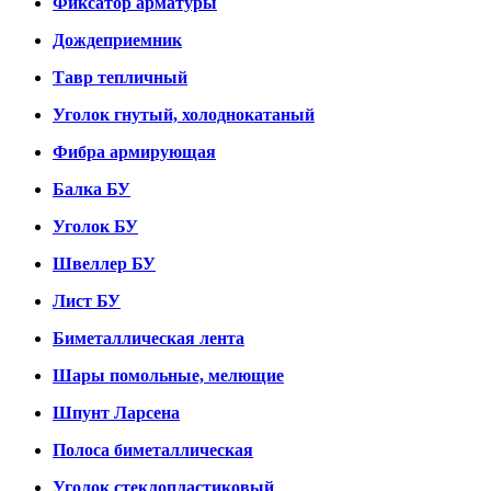
Фиксатор арматуры
Дождеприемник
Тавр тепличный
Уголок гнутый, холоднокатаный
Фибра армирующая
Балка БУ
Уголок БУ
Швеллер БУ
Лист БУ
Биметаллическая лента
Шары помольные, мелющие
Шпунт Ларсена
Полоса биметаллическая
Уголок стеклопластиковый