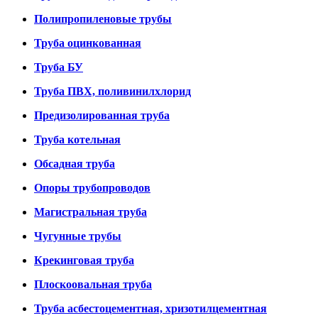
Полипропиленовые трубы
Труба оцинкованная
Труба БУ
Труба ПВХ, поливинилхлорид
Предизолированная труба
Труба котельная
Обсадная труба
Опоры трубопроводов
Магистральная труба
Чугунные трубы
Крекинговая труба
Плоскоовальная труба
Труба асбестоцементная, хризотилцементная