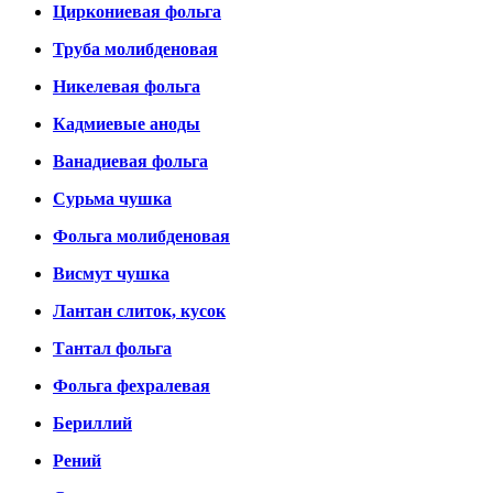
Циркониевая фольга
Труба молибденовая
Никелевая фольга
Кадмиевые аноды
Ванадиевая фольга
Сурьма чушка
Фольга молибденовая
Висмут чушка
Лантан слиток, кусок
Тантал фольга
Фольга фехралевая
Бериллий
Рений