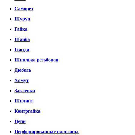
Саморез
Шуруп
Гайка
Шайба
Гвозди
Шпилька резьбовая
Дюбель
Хомут
Заклепки
Шплинт
Контргайка
Цепи
Перфорированные пластины