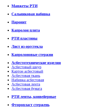
Манжеты РТИ
Сальниковая набивка
Паронит
Капролон плита
РТИ пластины
Лист из оргстекла
Капролоновые стержни
Асбестотехнические изделия
Асбестовый шнур
Картон асбестовый
Асбестовая ткань
Набивка асбестовая
Асбестовая лента
Асбестовая бумага
РТИ ленты, конвейерные
Фторопласт стержень