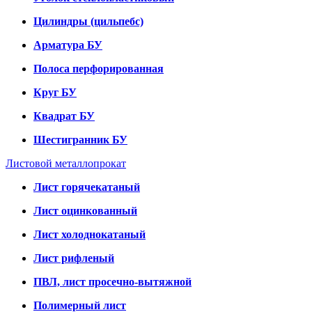
Цилиндры (цильпебс)
Арматура БУ
Полоса перфорированная
Круг БУ
Квадрат БУ
Шестигранник БУ
Листовой металлопрокат
Лист горячекатаный
Лист оцинкованный
Лист холоднокатаный
Лист рифленый
ПВЛ, лист просечно-вытяжной
Полимерный лист