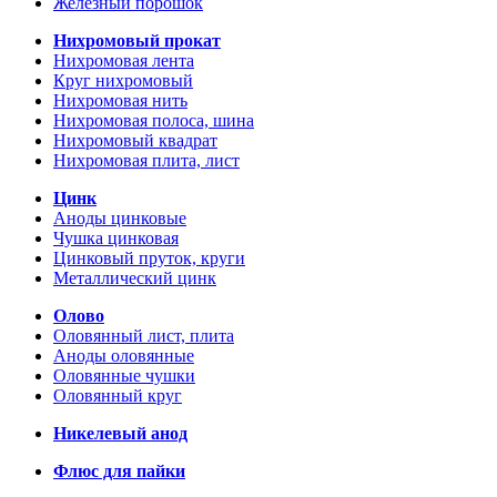
Железный порошок
Нихромовый прокат
Нихромовая лента
Круг нихромовый
Нихромовая нить
Нихромовая полоса, шина
Нихромовый квадрат
Нихромовая плита, лист
Цинк
Аноды цинковые
Чушка цинковая
Цинковый пруток, круги
Металлический цинк
Олово
Оловянный лист, плита
Аноды оловянные
Оловянные чушки
Оловянный круг
Никелевый анод
Флюс для пайки