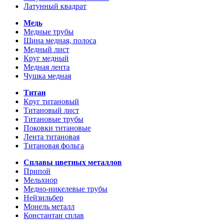
Латунный квадрат
Медь
Медные трубы
Шина медная, полоса
Медный лист
Круг медный
Медная лента
Чушка медная
Титан
Круг титановый
Титановый лист
Титановые трубы
Поковки титановые
Лента титановая
Титановая фольга
Сплавы цветных металлов
Припой
Мельхиор
Медно-никелевые трубы
Нейзильбер
Монель металл
Константан сплав