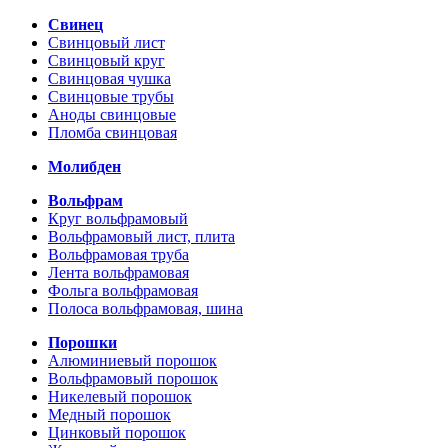
Свинец
Свинцовый лист
Свинцовый круг
Свинцовая чушка
Свинцовые трубы
Аноды свинцовые
Пломба свинцовая
Молибден
Вольфрам
Круг вольфрамовый
Вольфрамовый лист, плита
Вольфрамовая труба
Лента вольфрамовая
Фольга вольфрамовая
Полоса вольфрамовая, шина
Порошки
Алюминиевый порошок
Вольфрамовый порошок
Никелевый порошок
Медный порошок
Цинковый порошок