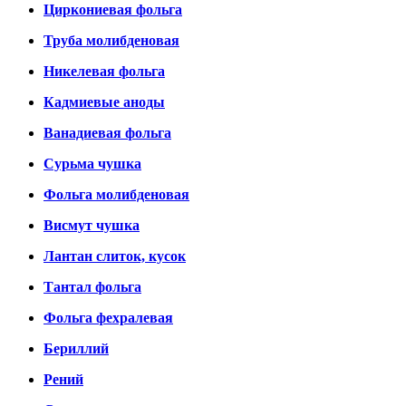
Циркониевая фольга
Труба молибденовая
Никелевая фольга
Кадмиевые аноды
Ванадиевая фольга
Сурьма чушка
Фольга молибденовая
Висмут чушка
Лантан слиток, кусок
Тантал фольга
Фольга фехралевая
Бериллий
Рений